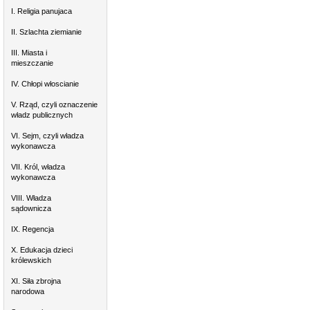
I. Religia panujaca
II. Szlachta ziemianie
III. Miasta i
mieszczanie
IV. Chłopi włoscianie
V. Rząd, czyli oznaczenie
władz publicznych
VI. Sejm, czyli władza
wykonawcza
VII. Król, władza
wykonawcza
VIII. Władza
sądownicza
IX. Regencja
X. Edukacja dzieci
królewskich
XI. Siła zbrojna
narodowa