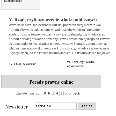
Sygnatariusze
V. Rząd, czyli oznaczenie władz publicznych
Wszelka wladza spolecznosci ludzkiej poczatek swoj bierze z woli
narodu. Aby wiec calosc panstw, wolnosc obywatelska i porzadek
spolecznosci w rownej wadze na zawsze zostawaly, trzy wladze rzad
narodu polskiego skladac powinny i z woli prawa niniejszego na zawsze
skladac beda, to jest: wladza prawodawcza w Stanach zgromadzonych,
wladza najwyzsza wykonawcza w krolu i Strazy, i wladza sadownicza w
jurysdykcjach, na ten koniec ustanowionych, lub ustanowic sie majacych.
VI. Sejm, czyli władza
IV. Chłopi włoscianie
wykonawcza
Porady prawne online
0
6
1
4
3
6
5
osób
Zaufało nam już:
Newsletter