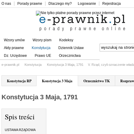
O nas
Porady prawne
Dlaczego my?
Logowanie
Rejestracja
Wzory umów
Wzory pism
Kodeksy
Akty prawne
Konstytucja
Dziennik Ustaw
Dz. Urzędowe
Prawo UE
Orzecznictwa
e-prawnik.pl
Konstytucja
Konstytucja 3 Maja, 1791
V. Rząd, czyli oznaczenie wład
Konstytucja RP
Konstytucja 3 Maja
Orzecznictwo TK
Rozpraw
Konstytucja 3 Maja, 1791
Spis treści
USTAWA RZĄDOWA