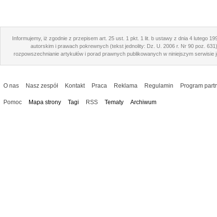
Informujemy, iż zgodnie z przepisem art. 25 ust. 1 pkt. 1 lit. b ustawy z dnia 4 lutego 1
autorskim i prawach pokrewnych (tekst jednolity: Dz. U. 2006 r. Nr 90 poz. 631
rozpowszechnianie artykułów i porad prawnych publikowanych w niniejszym serwisie j
O nas
Nasz zespół
Kontakt
Praca
Reklama
Regulamin
Program partn
Pomoc
Mapa strony
Tagi
RSS
Tematy
Archiwum