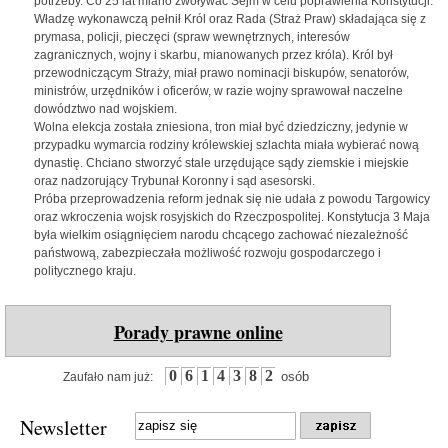
potrzeby. Co 25 lat miano zwoływać Sejm w celu poprawienia Konstytucji.
Władzę wykonawczą pełnił Król oraz Rada (Straż Praw) składająca się z
prymasa, policji, pieczęci (spraw wewnętrznych, interesów
zagranicznych, wojny i skarbu, mianowanych przez króla). Król był
przewodniczącym Straży, miał prawo nominacji biskupów, senatorów,
ministrów, urzędników i oficerów, w razie wojny sprawował naczelne
dowództwo nad wojskiem.
Wolna elekcja została zniesiona, tron miał być dziedziczny, jedynie w
przypadku wymarcia rodziny królewskiej szlachta miała wybierać nową
dynastię. Chciano stworzyć stale urzędujące sądy ziemskie i miejskie
oraz nadzorujący Trybunał Koronny i sąd asesorski.
Próba przeprowadzenia reform jednak się nie udała z powodu Targowicy
oraz wkroczenia wojsk rosyjskich do Rzeczpospolitej. Konstytucja 3 Maja
była wielkim osiągnięciem narodu chcącego zachować niezależność
państwową, zabezpieczała możliwość rozwoju gospodarczego i
politycznego kraju.
Porady prawne online
0
6
1
4
3
8
2
osób
Zaufało nam już:
Newsletter