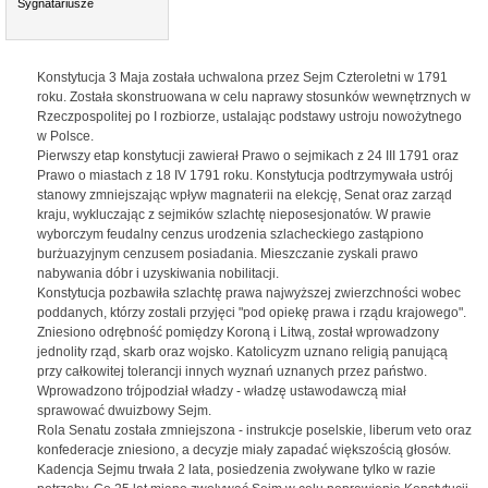
Sygnatariusze
Konstytucja 3 Maja została uchwalona przez Sejm Czteroletni w 1791
roku. Została skonstruowana w celu naprawy stosunków wewnętrznych w
Rzeczpospolitej po I rozbiorze, ustalając podstawy ustroju nowożytnego
w Polsce.
Pierwszy etap konstytucji zawierał Prawo o sejmikach z 24 III 1791 oraz
Prawo o miastach z 18 IV 1791 roku. Konstytucja podtrzymywała ustrój
stanowy zmniejszając wpływ magnaterii na elekcję, Senat oraz zarząd
kraju, wykluczając z sejmików szlachtę nieposesjonatów. W prawie
wyborczym feudalny cenzus urodzenia szlacheckiego zastąpiono
burżuazyjnym cenzusem posiadania. Mieszczanie zyskali prawo
nabywania dóbr i uzyskiwania nobilitacji.
Konstytucja pozbawiła szlachtę prawa najwyższej zwierzchności wobec
poddanych, którzy zostali przyjęci "pod opiekę prawa i rządu krajowego".
Zniesiono odrębność pomiędzy Koroną i Litwą, został wprowadzony
jednolity rząd, skarb oraz wojsko. Katolicyzm uznano religią panującą
przy całkowitej tolerancji innych wyznań uznanych przez państwo.
Wprowadzono trójpodział władzy - władzę ustawodawczą miał
sprawować dwuizbowy Sejm.
Rola Senatu została zmniejszona - instrukcje poselskie, liberum veto oraz
konfederacje zniesiono, a decyzje miały zapadać większością głosów.
Kadencja Sejmu trwała 2 lata, posiedzenia zwoływane tylko w razie