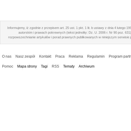
Informujemy, iż zgodnie z przepisem art. 25 ust. 1 pkt. 1 lit. b ustawy z dnia 4 lutego 1
autorskim i prawach pokrewnych (tekst jednolity: Dz. U. 2006 r. Nr 90 poz. 631
rozpowszechnianie artykułów i porad prawnych publikowanych w niniejszym serwisie j
O nas
Nasz zespół
Kontakt
Praca
Reklama
Regulamin
Program partn
Pomoc
Mapa strony
Tagi
RSS
Tematy
Archiwum