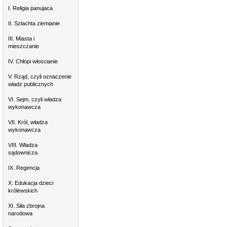
I. Religia panujaca
II. Szlachta ziemianie
III. Miasta i
mieszczanie
IV. Chłopi włoscianie
V. Rząd, czyli oznaczenie
władz publicznych
VI. Sejm, czyli władza
wykonawcza
VII. Król, władza
wykonawcza
VIII. Władza
sądownicza
IX. Regencja
X. Edukacja dzieci
królewskich
XI. Siła zbrojna
narodowa