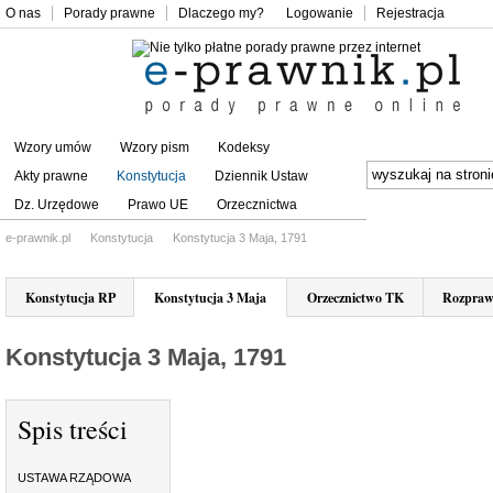
O nas
Porady prawne
Dlaczego my?
Logowanie
Rejestracja
Wzory umów
Wzory pism
Kodeksy
Akty prawne
Konstytucja
Dziennik Ustaw
Dz. Urzędowe
Prawo UE
Orzecznictwa
e-prawnik.pl
Konstytucja
Konstytucja 3 Maja, 1791
Konstytucja RP
Konstytucja 3 Maja
Orzecznictwo TK
Rozpraw
Konstytucja 3 Maja, 1791
Spis treści
USTAWA RZĄDOWA