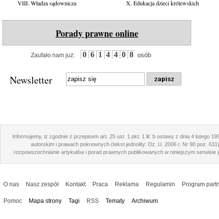
VIII. Władza sądownicza
X. Edukacja dzieci królewskich
Porady prawne online
0
6
1
4
4
0
8
osób
Zaufało nam już:
Newsletter
Informujemy, iż zgodnie z przepisem art. 25 ust. 1 pkt. 1 lit. b ustawy z dnia 4 lutego 1
autorskim i prawach pokrewnych (tekst jednolity: Dz. U. 2006 r. Nr 90 poz. 631
rozpowszechnianie artykułów i porad prawnych publikowanych w niniejszym serwisie j
O nas
Nasz zespół
Kontakt
Praca
Reklama
Regulamin
Program partn
Pomoc
Mapa strony
Tagi
RSS
Tematy
Archiwum