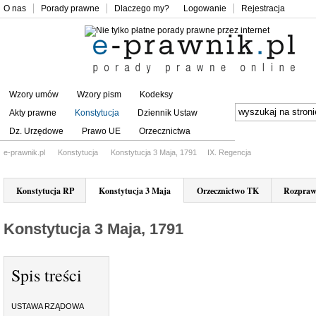
O nas
Porady prawne
Dlaczego my?
Logowanie
Rejestracja
Wzory umów
Wzory pism
Kodeksy
Akty prawne
Konstytucja
Dziennik Ustaw
Dz. Urzędowe
Prawo UE
Orzecznictwa
e-prawnik.pl
Konstytucja
Konstytucja 3 Maja, 1791
IX. Regencja
Konstytucja RP
Konstytucja 3 Maja
Orzecznictwo TK
Rozpraw
Konstytucja 3 Maja, 1791
Spis treści
USTAWA RZĄDOWA