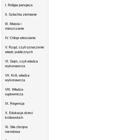
I. Religia panujaca
II. Szlachta ziemianie
III. Miasta i
mieszczanie
IV. Chłopi włoscianie
V. Rząd, czyli oznaczenie
władz publicznych
VI. Sejm, czyli władza
wykonawcza
VII. Król, władza
wykonawcza
VIII. Władza
sądownicza
IX. Regencja
X. Edukacja dzieci
królewskich
XI. Siła zbrojna
narodowa