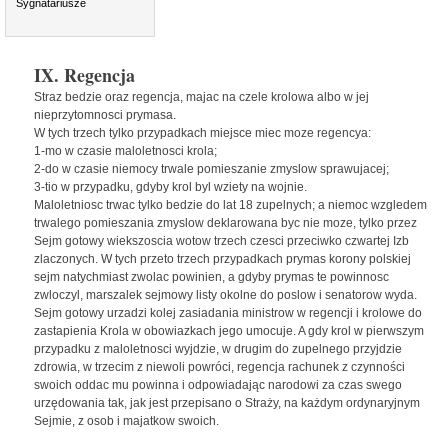
Sygnatariusze
IX. Regencja
Straz bedzie oraz regencja, majac na czele krolowa albo w jej
nieprzytomnosci prymasa.
W tych trzech tylko przypadkach miejsce miec moze regencya:
1-mo w czasie maloletnosci krola;
2-do w czasie niemocy trwale pomieszanie zmyslow sprawujacej;
3-tio w przypadku, gdyby krol byl wziety na wojnie.
Maloletniosc trwac tylko bedzie do lat 18 zupelnych; a niemoc wzgledem
trwalego pomieszania zmyslow deklarowana byc nie moze, tylko przez
Sejm gotowy wiekszoscia wotow trzech czesci przeciwko czwartej Izb
zlaczonych. W tych przeto trzech przypadkach prymas korony polskiej
sejm natychmiast zwolac powinien, a gdyby prymas te powinnosc
zwloczyl, marszalek sejmowy listy okolne do poslow i senatorow wyda.
Sejm gotowy urzadzi kolej zasiadania ministrow w regencji i krolowe do
zastapienia Krola w obowiazkach jego umocuje. A gdy krol w pierwszym
przypadku z maloletnosci wyjdzie, w drugim do zupelnego przyjdzie
zdrowia, w trzecim z niewoli powróci, regencja rachunek z czynności
swoich oddac mu powinna i odpowiadając narodowi za czas swego
urzędowania tak, jak jest przepisano o Straży, na każdym ordynaryjnym
Sejmie, z osob i majatkow swoich.