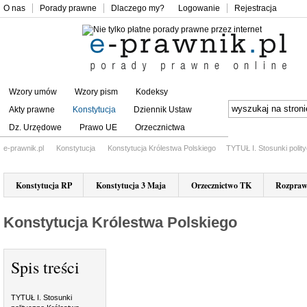
O nas
Porady prawne
Dlaczego my?
Logowanie
Rejestracja
Wzory umów
Wzory pism
Kodeksy
Akty prawne
Konstytucja
Dziennik Ustaw
Dz. Urzędowe
Prawo UE
Orzecznictwa
e-prawnik.pl
Konstytucja
Konstytucja Królestwa Polskiego
TYTUŁ I. Stosunki polit
Konstytucja RP
Konstytucja 3 Maja
Orzecznictwo TK
Rozpraw
Konstytucja Królestwa Polskiego
Spis treści
TYTUŁ I. Stosunki