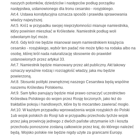
naszych potomków, dziedziców i następców podług porządku
następstwa, ustanowionego dla tronu cesarsko - rosyjskiego.
Art.4. Ustawa konstytucyjna oznacza sposób i prawidła sprawowania
władzy najwyższej.
Art.5. Kró1 w przypadku swojej nieprzytomności mianuje namiestnika,
który powinien mieszkać w Królestwie. Namiestnik podług woli
odwołanym być może.
Art.6. Gdy król nie będzie mianował swym namiestnikiem książęcia
cesarsko - rosyjskiego, wybór ten padać nie może tylko na rodaka albo na
osobę, której król nada naturalizację stosownie do prawideł
ustanowionych przez artykuł 33.
Art.7. Namiestnik będzie mianowany przez akt publiczny. Akt takowy
oznaczy wyraźnie rodzaj i rozciągłość władzy, jaka mu będzie
powierzoną.
Art.8. Stosunki polityki zewnętrznej naszego Cesarstwa będą wspólne
naszemu Królestwu Polskiemu.
Art.9. Sam tylko panujący będzie miał prawo oznaczyć uczestnictwo
Królestwa Polskiego do wojen przez Rosję toczonych, jako też do
traktatów pokoju i handlowych, które by to mocarstwo zawierać mogło.
Art.10. W każdym przypadku wprowadzenia wojsk rosyjskich do Polski
1ub wojsk polskich do Rosji lub w przypadku przechodu tychże wojsk
przez jaką prowincję jednego z dwóch państw utrzymanie ich i koszta
przechodu ponoszone zostaną całkowicie przez kraj, do którego należeć
będą. Wojsko polskie nie będzie nigdy użyte za granicami Europy.