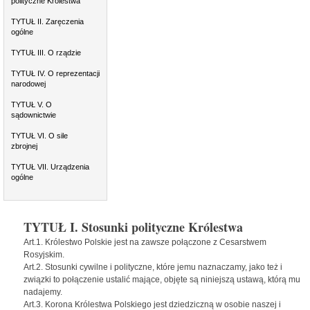
polityczne Królestwa
TYTUŁ II. Zaręczenia
ogólne
TYTUŁ III. O rządzie
TYTUŁ IV. O reprezentacji
narodowej
TYTUŁ V. O
sądownictwie
TYTUŁ VI. O sile
zbrojnej
TYTUŁ VII. Urządzenia
ogólne
TYTUŁ I. Stosunki polityczne Królestwa
Art.1. Królestwo Polskie jest na zawsze połączone z Cesarstwem
Rosyjskim.
Art.2. Stosunki cywilne i polityczne, które jemu naznaczamy, jako też i
związki to połączenie ustalić mające, objęte są niniejszą ustawą, którą mu
nadajemy.
Art.3. Korona Królestwa Polskiego jest dziedziczną w osobie naszej i