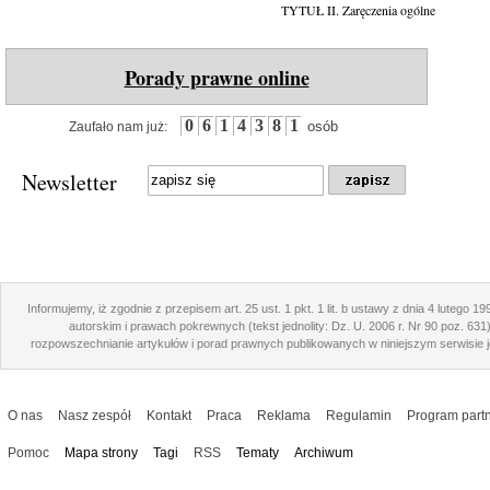
TYTUŁ II. Zaręczenia ogólne
Porady prawne online
0
6
1
4
3
8
1
osób
Zaufało nam już:
Newsletter
Informujemy, iż zgodnie z przepisem art. 25 ust. 1 pkt. 1 lit. b ustawy z dnia 4 lutego 1
autorskim i prawach pokrewnych (tekst jednolity: Dz. U. 2006 r. Nr 90 poz. 631
rozpowszechnianie artykułów i porad prawnych publikowanych w niniejszym serwisie j
O nas
Nasz zespół
Kontakt
Praca
Reklama
Regulamin
Program partn
Pomoc
Mapa strony
Tagi
RSS
Tematy
Archiwum