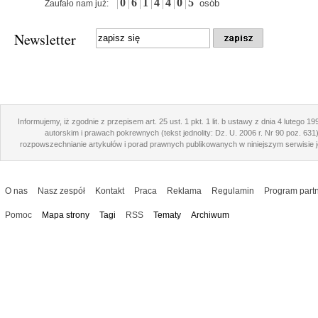
0
6
1
4
4
0
5
osób
Zaufało nam już:
Newsletter
Informujemy, iż zgodnie z przepisem art. 25 ust. 1 pkt. 1 lit. b ustawy z dnia 4 lutego 1
autorskim i prawach pokrewnych (tekst jednolity: Dz. U. 2006 r. Nr 90 poz. 631
rozpowszechnianie artykułów i porad prawnych publikowanych w niniejszym serwisie j
O nas
Nasz zespół
Kontakt
Praca
Reklama
Regulamin
Program partn
Pomoc
Mapa strony
Tagi
RSS
Tematy
Archiwum