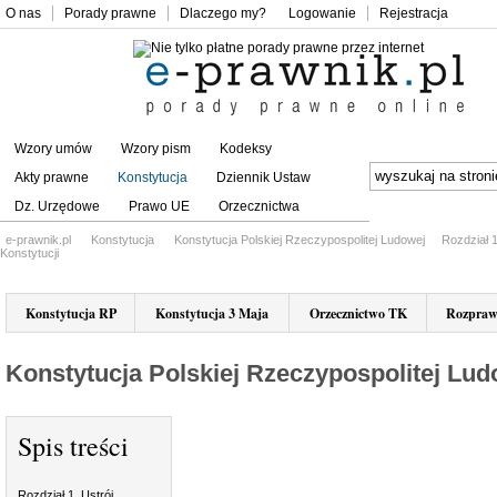
O nas
Porady prawne
Dlaczego my?
Logowanie
Rejestracja
Wzory umów
Wzory pism
Kodeksy
Akty prawne
Konstytucja
Dziennik Ustaw
Dz. Urzędowe
Prawo UE
Orzecznictwa
e-prawnik.pl
Konstytucja
Konstytucja Polskiej Rzeczypospolitej Ludowej
Rozdział 
Konstytucji
Konstytucja RP
Konstytucja 3 Maja
Orzecznictwo TK
Rozpraw
Konstytucja Polskiej Rzeczypospolitej Lud
Spis treści
Rozdział 1. Ustrój