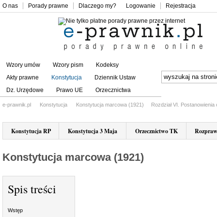
O nas
Porady prawne
Dlaczego my?
Logowanie
Rejestracja
Wzory umów
Wzory pism
Kodeksy
Akty prawne
Konstytucja
Dziennik Ustaw
Dz. Urzędowe
Prawo UE
Orzecznictwa
e-prawnik.pl
Konstytucja
Konstytucja marcowa (1921)
Rozdział VI. Postanowienia 
Konstytucja RP
Konstytucja 3 Maja
Orzecznictwo TK
Rozpraw
Konstytucja marcowa (1921)
Spis treści
Wstęp