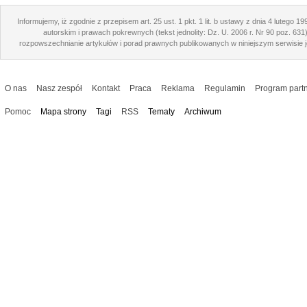
Informujemy, iż zgodnie z przepisem art. 25 ust. 1 pkt. 1 lit. b ustawy z dnia 4 lutego 1
autorskim i prawach pokrewnych (tekst jednolity: Dz. U. 2006 r. Nr 90 poz. 631
rozpowszechnianie artykułów i porad prawnych publikowanych w niniejszym serwisie j
O nas
Nasz zespół
Kontakt
Praca
Reklama
Regulamin
Program partn
Pomoc
Mapa strony
Tagi
RSS
Tematy
Archiwum