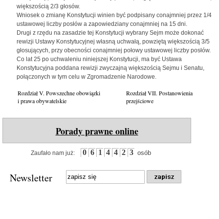
większością 2/3 głosów.
Wniosek o zmianę Konstytucji winien być podpisany conajmniej przez 1/4
ustawowej liczby posłów a zapowiedziany conajmniej na 15 dni.
Drugi z rzędu na zasadzie tej Konstytucji wybrany Sejm może dokonać
rewizji Ustawy Konstytucyjnej własną uchwałą, powziętą większością 3/5
głosujących, przy obecności conajmniej połowy ustawowej liczby posłów.
Co lat 25 po uchwaleniu niniejszej Konstytucji, ma być Ustawa
Konstytucyjna poddana rewizji zwyczajną większością Sejmu i Senatu,
połączonych w tym celu w Zgromadzenie Narodowe.
Rozdział V. Powszechne obowiązki
Rozdział VII. Postanowienia
i prawa obywatelskie
przejściowe
Porady prawne online
0
6
1
4
4
2
3
osób
Zaufało nam już:
Newsletter