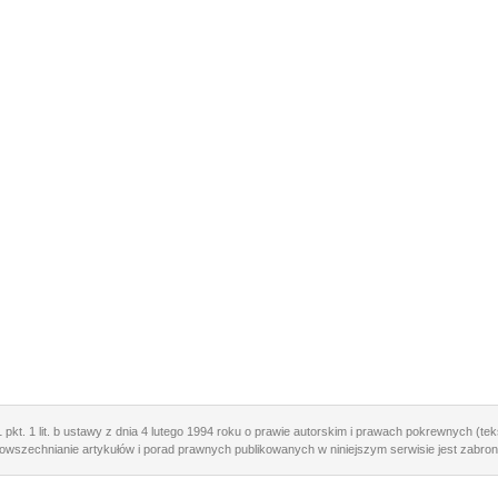
 pkt. 1 lit. b ustawy z dnia 4 lutego 1994 roku o prawie autorskim i prawach pokrewnych (teks
owszechnianie artykułów i porad prawnych publikowanych w niniejszym serwisie jest zabron