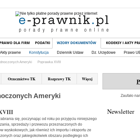
PRAWO DLA FIRM
PODATKI
WZORY DOKUMENTÓW
KODEKSY I AKTY P
Akty prawne
Konstytucja
Dziennik Ustaw
Dz. Urzędowe
Prawo U
jednoczonych Ameryki
Poprawka XVIII
Orzecznictwo TK
Rozprawy TK
Więcej
P
noczonych Ameryki
Zaufało nam
Newsletter
XVIII
abrania się, poczynając od roku po przyjęciu niniejszego
rzania, sprzedaży i przewozu przeznaczonych do
w wyskokowych, jak również ich importu i eksportu ze
zonych oraz jakiegokolwiek obszaru podległego ich