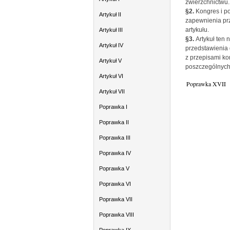
zwierzchnictwu.
§2.
Kongres i p
Artykuł II
zapewnienia pr
artykułu.
Artykuł III
§3.
Artykuł ten 
Artykuł IV
przedstawienia 
z przepisami ko
Artykuł V
poszczególnych 
Artykuł VI
Poprawka XVII
Artykuł VII
Poprawka I
Poprawka II
Poprawka III
Poprawka IV
Poprawka V
Poprawka VI
Poprawka VII
Poprawka VIII