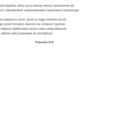
oszczególne stany są w równej mierze uprawnione do
zez odpowiednie ustawodawstwo wykonania niniejszego
nie wejdzie w życie, jeżeli w ciągu siedmiu lat od
go przez Kongres stanom nie zostanie zgodnie
nstytucji ratyfikowany przez ciała ustawodawcze
stanów jako poprawka do konstytucji.
Poprawka XIX