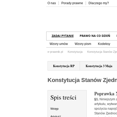
O nas
Porady prawne
Dlaczego my?
ZADAJ PYTANIE
PRAWO NA CO DZIEŃ
Wzory umów
Wzory pism
Kodeksy
e-prawnik.pl
Konstytucja
Konstytucja Stanów Z
Konstytucja RP
Konstytucja 3 Maja
Konstytucja Stanów Zjed
Poprawka 
Spis treści
§1.
Niniejszym z
artykułu, wytwa
spożycia napojó
Wstęp
Stanów Zjednoc
Artykuł I