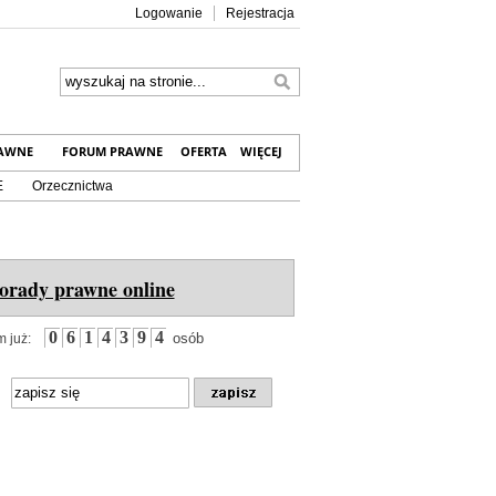
Logowanie
Rejestracja
RAWNE
FORUM PRAWNE
OFERTA
WIĘCEJ
E
Orzecznictwa
orady prawne online
0
6
1
4
3
9
4
osób
 już: