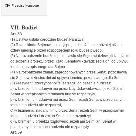
XIV. Przepisy końcowe
VII. Budżet
Art.
58
(1) Ustawa ustala corocznie budżet Państwa.
(2) Rząd składa Sejmowi na sesji projekt budżetu nie później niż na
cztery miesiące przed rozpoczęciem roku budżetowego.
(3) Na rozpatrzenie budżetu pozostawia się Sejmowi dziewięćdziesiąt dni
od złożenia projektu przez Rząd, Senatowi - dwadzieścia dni od upływu
terminu, przepisanego dla Sejmu.
(4) Na rozpatrzenie zmian, zaproponowanych przez Senat, pozostawia
się Sejmowi dziesięć dni od upływu terminu, przepisanego dla Senatu.
(5) Prezydent Rzeczypospolitej zarządzi ogłoszenie budżetu:
a) w brzmieniu, nadanym mu przez Izby Ustawodawcze, jeżeli Sejm i
Senat w przepisanych terminach budżet rozpatrzyły,
b) w brzmieniu, nadanym mu przez Sejm, jeżeli Senat w przepisanym
terminie budżetu nie rozpatrzył,
c) w brzmieniu, nadanym mu przez Senat, jeżeli Sejm w przepisanym
terminie budżetu lub zmian Senatu nie rozpatrzył,
d) w brzmieniu projektu rządowego, jeżeli ani Sejm, ani Senat w
przepisanych terminach budżetu nie rozpatrzyły.
Art.
59