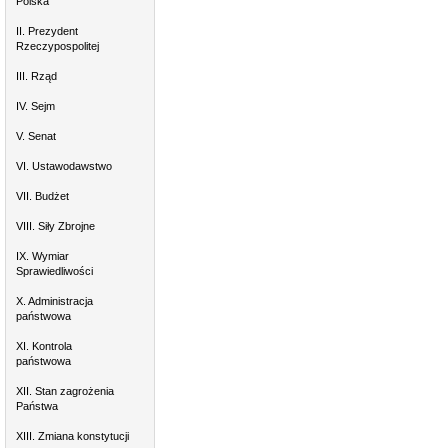
Polska
II. Prezydent
Rzeczypospolitej
III. Rząd
IV. Sejm
V. Senat
VI. Ustawodawstwo
VII. Budżet
VIII. Siły Zbrojne
IX. Wymiar
Sprawiedliwości
X. Administracja
państwowa
XI. Kontrola
państwowa
XII. Stan zagrożenia
Państwa
XIII. Zmiana konstytucji