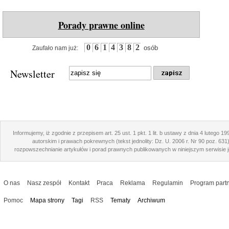
Porady prawne online
0
6
1
4
3
8
2
osób
Zaufało nam już:
Newsletter
Informujemy, iż zgodnie z przepisem art. 25 ust. 1 pkt. 1 lit. b ustawy z dnia 4 lutego 1
autorskim i prawach pokrewnych (tekst jednolity: Dz. U. 2006 r. Nr 90 poz. 631
rozpowszechnianie artykułów i porad prawnych publikowanych w niniejszym serwisie j
O nas
Nasz zespół
Kontakt
Praca
Reklama
Regulamin
Program partn
Pomoc
Mapa strony
Tagi
RSS
Tematy
Archiwum