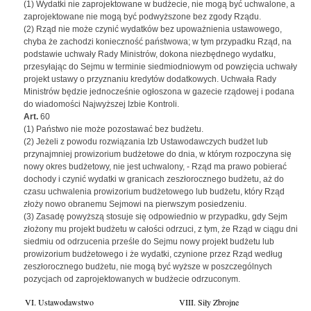
(1) Wydatki nie zaprojektowane w budżecie, nie mogą być uchwalone, a
zaprojektowane nie mogą być podwyższone bez zgody Rządu.
(2) Rząd nie może czynić wydatków bez upoważnienia ustawowego,
chyba że zachodzi konieczność państwowa; w tym przypadku Rząd, na
podstawie uchwały Rady Ministrów, dokona niezbędnego wydatku,
przesyłając do Sejmu w terminie siedmiodniowym od powzięcia uchwały
projekt ustawy o przyznaniu kredytów dodatkowych. Uchwała Rady
Ministrów będzie jednocześnie ogłoszona w gazecie rządowej i podana
do wiadomości Najwyższej Izbie Kontroli.
Art.
60
(1) Państwo nie może pozostawać bez budżetu.
(2) Jeżeli z powodu rozwiązania Izb Ustawodawczych budżet lub
przynajmniej prowizorium budżetowe do dnia, w którym rozpoczyna się
nowy okres budżetowy, nie jest uchwalony, - Rząd ma prawo pobierać
dochody i czynić wydatki w granicach zeszłorocznego budżetu, aż do
czasu uchwalenia prowizorium budżetowego lub budżetu, który Rząd
złoży nowo obranemu Sejmowi na pierwszym posiedzeniu.
(3) Zasadę powyższą stosuje się odpowiednio w przypadku, gdy Sejm
złożony mu projekt budżetu w całości odrzuci, z tym, że Rząd w ciągu dni
siedmiu od odrzucenia prześle do Sejmu nowy projekt budżetu lub
prowizorium budżetowego i że wydatki, czynione przez Rząd według
zeszłorocznego budżetu, nie mogą być wyższe w poszczególnych
pozycjach od zaprojektowanych w budżecie odrzuconym.
VI. Ustawodawstwo
VIII. Siły Zbrojne