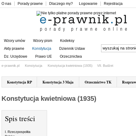
O nas
Porady prawne
Dlaczego my?
Logowanie
Rejestracja
Wzory umów
Wzory pism
Kodeksy
Akty prawne
Konstytucja
Dziennik Ustaw
Dz. Urzędowe
Prawo UE
Orzecznictwa
e-prawnik.pl
Konstytucja
Konstytucja kwietniowa (1935)
VII. Budżet
Konstytucja RP
Konstytucja 3 Maja
Orzecznictwo TK
Rozpraw
Konstytucja kwietniowa (1935)
Spis treści
I. Rzeczpospolita